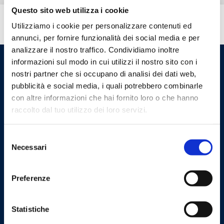
Questo sito web utilizza i cookie
Вам нужна помощь?
Utilizziamo i cookie per personalizzare contenuti ed
annunci, per fornire funzionalità dei social media e per
analizzare il nostro traffico. Condividiamo inoltre
informazioni sul modo in cui utilizzi il nostro sito con i
nostri partner che si occupano di analisi dei dati web,
pubblicità e social media, i quali potrebbero combinarle
con altre informazioni che hai fornito loro o che hanno
raccolto dal tuo utilizzo dei loro servizi.
Selezione
Necessari
del
Cookie Policy
Privacy Policy
consenso
Preferenze
Связаться с нами
Barberi Rubinetterie Industriali S.r.l. a socio unico
Statistiche