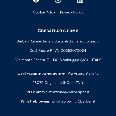
Cookie Policy
Privacy Policy
Связаться с нами
Barberi Rubinetterie Industriali S.r.l. a socio unico
Cod. Fisc. e P. IVA: 00252070024
Via Monte Fenera, 7 - 13018 Valduggia (VC) - ITALY
штаб-квартира логистики:
Via Arturo Biella 15
28075 Grignasco (NO) - ITALY
PEC:
amministrazione@barberipec.it
Whistleblowing:
whistleblowing@barberi.it