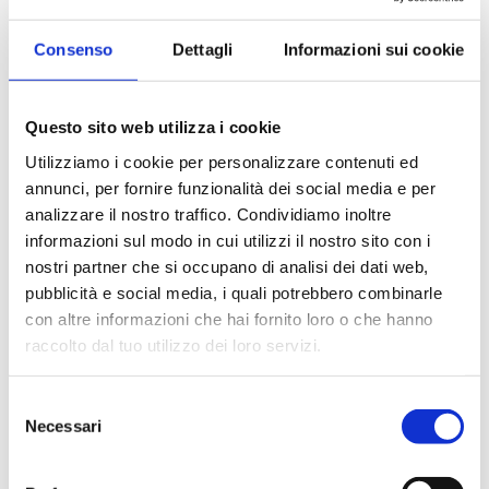
01G02500H
G 1 1/2 M - G 1 F
Consenso
Dettagli
Informazioni sui cookie
01G02500K
G 1 1/2 M - G 1 F
01G02500C
G 1 1/2 M - G 1 F
Questo sito web utilizza i cookie
Utilizziamo i cookie per personalizzare contenuti ed
01G02500X
G 1 1/2 M - G 1 F
annunci, per fornire funzionalità dei social media e per
analizzare il nostro traffico. Condividiamo inoltre
informazioni sul modo in cui utilizzi il nostro sito con i
nostri partner che si occupano di analisi dei dati web,
pubblicità e social media, i quali potrebbero combinarle
Описание
con altre informazioni che hai fornito loro o che hanno
raccolto dal tuo utilizzo dei loro servizi.
Документация
Selezione
Necessari
del
Дополнительные принадлежности
consenso