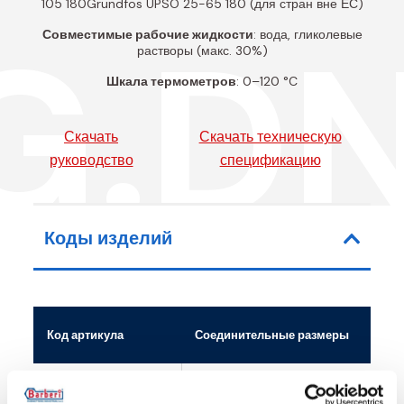
105 180Grundfos UPSO 25-65 180 (для стран вне ЕС)
G.D
Совместимые рабочие жидкости
: вода, гликолевые
растворы (макс. 30%)
Шкала термометров
: 0–120 °C
Скачать
Скачать техническую
руководство
спецификацию
Коды изделий
Код артикула
Соединительные размеры
01G02500U
G 1 1/2 M - G 1 F