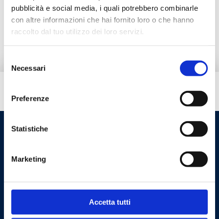
pubblicità e social media, i quali potrebbero combinarle
con altre informazioni che hai fornito loro o che hanno
Запчасти
raccolto dal tuo utilizzo dei loro servizi.
Selezione
Necessari
del
consenso
Вам нужна помощь?
Preferenze
Statistiche
Marketing
Accetta tutti
Cookie Policy
Privacy Policy