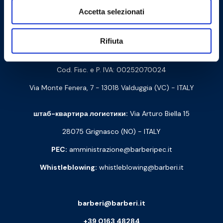
Accetta selezionati
Связаться с нами
Rifiuta
Barberi Rubinetterie Industriali S.r.l. a socio unico
Cod. Fisc. e P. IVA: 00252070024
Via Monte Fenera, 7 - 13018 Valduggia (VC) - ITALY
штаб-квартира логистики:
Via Arturo Biella 15
28075 Grignasco (NO) - ITALY
PEC:
amministrazione@barberipec.it
Whistleblowing:
whistleblowing@barberi.it
barberi@barberi.it
+39 0163 48284