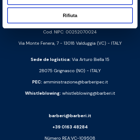
Contacte-nos
Rifiuta
Barberi Rubinetterie Industriali S.r.l. a socio unico
Cod. NIPC: 00252070024
Via Monte Fenera, 7 - 13018 Valduggia (VC) - ITALY
Sede de logística:
Via Arturo Biella 15
28075 Grignasco (NO) - ITALY
PEC:
amministrazione@barberipec.it
Whistleblowing:
whistleblowing@barberi.it
barberi@barberi.it
+39 0163 48284
Número REA:VC-109508