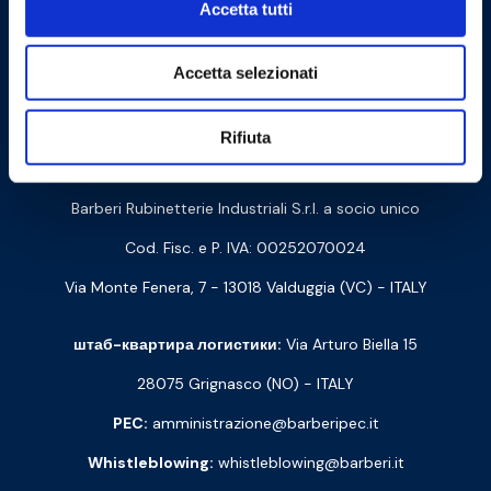
Accetta tutti
Accetta selezionati
Cookie Policy
Privacy Policy
Rifiuta
Связаться с нами
Barberi Rubinetterie Industriali S.r.l. a socio unico
Cod. Fisc. e P. IVA: 00252070024
Via Monte Fenera, 7 - 13018 Valduggia (VC) - ITALY
штаб-квартира логистики:
Via Arturo Biella 15
28075 Grignasco (NO) - ITALY
PEC:
amministrazione@barberipec.it
Whistleblowing:
whistleblowing@barberi.it