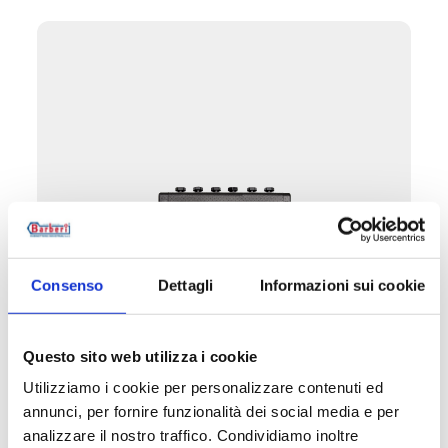
Consenso
Dettagli
Informazioni sui cookie
P72.DN32
Questo sito web utilizza i cookie
Коллектор DN 32
Utilizziamo i cookie per personalizzare contenuti ed
annunci, per fornire funzionalità dei social media e per
Материал
: сталь.
analizzare il nostro traffico. Condividiamo inoltre
Макс. рабочая температура
: 110 °C.