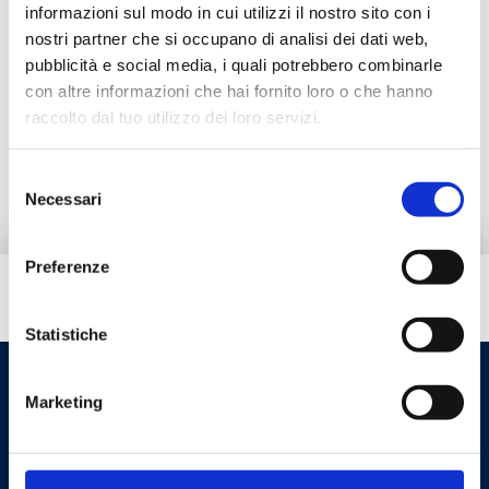
Межосевое расстояние между фитингами
:
informazioni sul modo in cui utilizzi il nostro sito con i
125мм.
nostri partner che si occupano di analisi dei dati web,
Максимальное рабочее давление
: 4 бар
pubblicità e social media, i quali potrebbero combinarle
con altre informazioni che hai fornito loro o che hanno
raccolto dal tuo utilizzo dei loro servizi.
Перейти к изделию
Selezione
Necessari
del
consenso
Preferenze
Вам нужна помощь?
Statistiche
Marketing