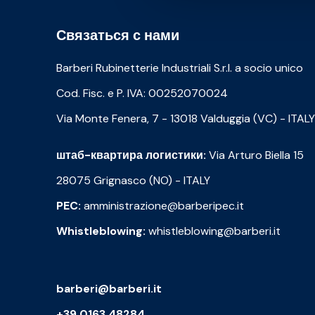
Связаться с нами
Barberi Rubinetterie Industriali S.r.l. a socio unico
Cod. Fisc. e P. IVA: 00252070024
Via Monte Fenera, 7 - 13018 Valduggia (VC) - ITALY
штаб-квартира логистики:
Via Arturo Biella 15
28075 Grignasco (NO) - ITALY
PEC:
amministrazione@barberipec.it
Whistleblowing:
whistleblowing@barberi.it
barberi@barberi.it
+39 0163 48284