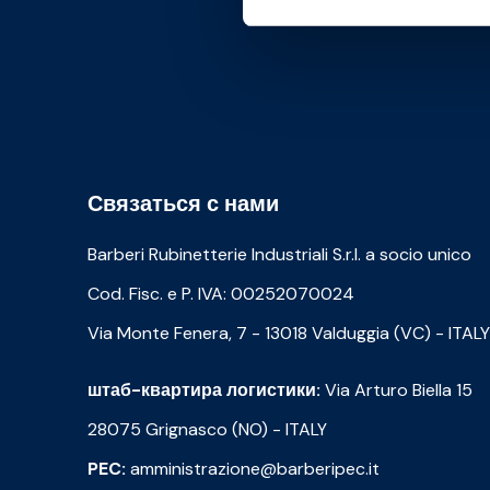
Связаться с нами
Barberi Rubinetterie Industriali S.r.l. a socio unico
Cod. Fisc. e P. IVA: 00252070024
Via Monte Fenera, 7 - 13018 Valduggia (VC) - ITALY
штаб-квартира логистики:
Via Arturo Biella 15
28075 Grignasco (NO) - ITALY
PEC:
amministrazione@barberipec.it