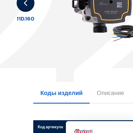
2
11D.160
Коды изделий
Описание
Код артикула
Соединитель