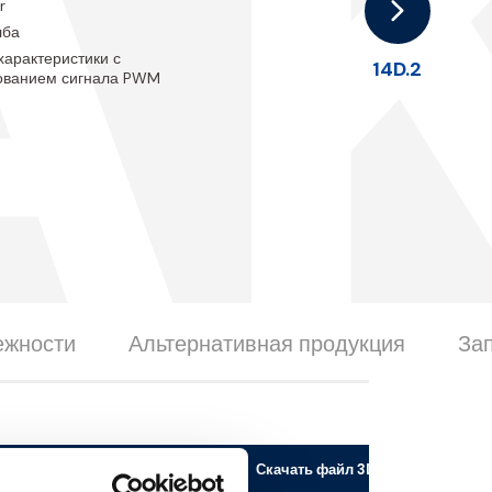
A
r
лба
характеристики с
14D.2
ованием сигнала PWM
ежности
Альтернативная продукция
За
кабель [m]
Скачать файл 3D