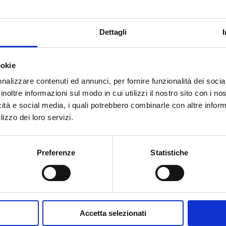
3
Dettagli
ookie
nalizzare contenuti ed annunci, per fornire funzionalità dei socia
inoltre informazioni sul modo in cui utilizzi il nostro sito con i n
Вам нужна помощь?
icità e social media, i quali potrebbero combinarle con altre inform
lizzo dei loro servizi.
Preferenze
Statistiche
Accetta selezionati