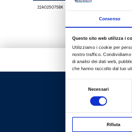
22A025075BK
G 1 M
Consenso
Questo sito web utilizza i c
Utilizziamo i cookie per perso
nostro traffico. Condividiamo 
di analisi dei dati web, pubbl
che hanno raccolto dal tuo uti
Selezione
Necessari
del
consenso
Rifiuta