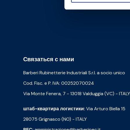
Связаться с нами
Barberi Rubinetterie Industriali S.r.l. a socio unico
Cod. Fisc. e P. IVA: 00252070024
Via Monte Fenera, 7 - 13018 Valduggia (VC) - ITALY
штаб-квартира логистики:
Via Arturo Biella 15
28075 Grignasco (NO) - ITALY
PEC:
amministrazione@barberipec.it