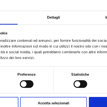
 G 1 F
6
Dettagli
ookie
nalizzare contenuti ed annunci, per fornire funzionalità dei socia
inoltre informazioni sul modo in cui utilizzi il nostro sito con i n
Вам нужна помощь?
icità e social media, i quali potrebbero combinarle con altre inform
lizzo dei loro servizi.
Preferenze
Statistiche
Accetta selezionati