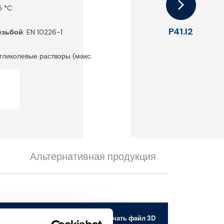
1
5 °C
P41.I2
езьбой
: EN 10226-1
, гликолевые растворы (макс.
Альтернативная продукция
Скачать файл 3D