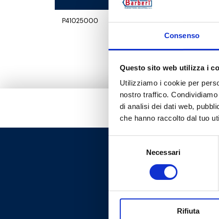
P41025000
G 1 1/2 RN -
Consenso
Questo sito web utilizza i c
Utilizziamo i cookie per perso
nostro traffico. Condividiamo 
di analisi dei dati web, pubbl
che hanno raccolto dal tuo uti
Selezione
Necessari
del
consenso
Rifiuta