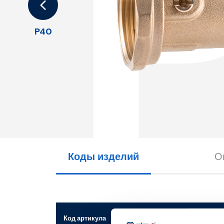
P40
Коды изделий
О
Код артикула
Соединит