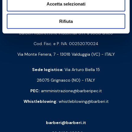
Cookie Policy
Privacy Policy
Accetta selezionati
Contattaci
Rifiuta
Barberi Rubinetterie Industriali S.r.l. a socio unico
Cod. Fisc. e P. IVA: 00252070024
Via Monte Fenera, 7 - 13018 Valduggia (VC) - ITALY
Sede logistica:
Via Arturo Biella 15
28075 Grignasco (NO) - ITALY
PEC:
amministrazione@barberipec.it
Whistleblowing:
whistleblowing@barberi.it
barberi@barberi.it