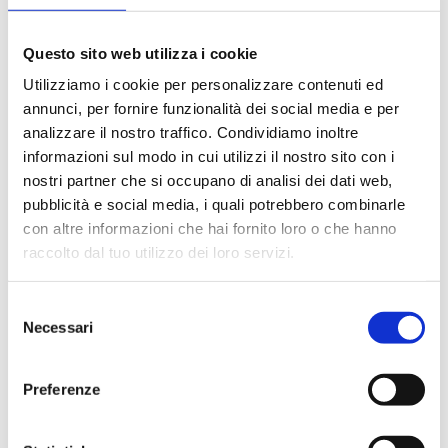
C9WE20N08
G 3/4 F
10
Questo sito web utilizza i cookie
C9WE20N07
G 3/4 F
10
Utilizziamo i cookie per personalizzare contenuti ed
annunci, per fornire funzionalità dei social media e per
analizzare il nostro traffico. Condividiamo inoltre
informazioni sul modo in cui utilizzi il nostro sito con i
nostri partner che si occupano di analisi dei dati web,
Beschreibung
pubblicità e social media, i quali potrebbero combinarle
con altre informazioni che hai fornito loro o che hanno
raccolto dal tuo utilizzo dei loro servizi.
Dokumentation
Selezione
Necessari
del
Zubehör
consenso
Preferenze
Alternativprodukte