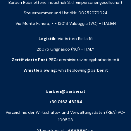
Barberi Rubinetterie Industriali S.r.l. Einpersonengesellschaft
Steuernummer und UstIdNr: 00252070024
Via Monte Fenera, 7 - 13018 Valduggia (VC) - ITALIEN
Logistik:
Via Arturo Biella 15
28075 Grignasco (NO) - ITALY
Zertifizierte Post PEC:
amministrazione@barberipec.it
Whistleblowing:
whistleblowing@barberi.it
barberi@barberi.it
+39 0163 48284
Verzeichnis der Wirtschafts- und Verwaltungsdaten (REA):VC-
109508
Stammkapital: 500.000€ v.e.