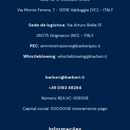
Via Monte Fenera, 7 - 13018 Valduggia (VC) - ITALY
Sede de logística:
Via Arturo Biella 15
28075 Grignasco (NO) - ITALY
PEC:
amministrazione@barberipec.it
Whistleblowing:
whistleblowing@barberi.it
barberi@barberi.it
+39 0163 48284
Número REA:VC-109508
Capital social: 500.000€ inteiramente pago
Informações