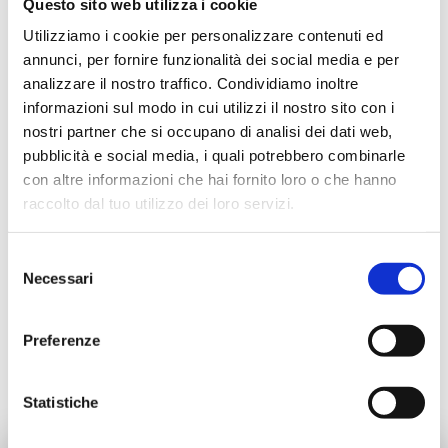
Questo sito web utilizza i cookie
C9WE20N07
G 3/4 F
10
Utilizziamo i cookie per personalizzare contenuti ed
annunci, per fornire funzionalità dei social media e per
analizzare il nostro traffico. Condividiamo inoltre
informazioni sul modo in cui utilizzi il nostro sito con i
nostri partner che si occupano di analisi dei dati web,
Descrição
pubblicità e social media, i quali potrebbero combinarle
con altre informazioni che hai fornito loro o che hanno
raccolto dal tuo utilizzo dei loro servizi.
Documentação
Selezione
Necessari
del
Acessórios
consenso
Preferenze
Produtos alternativos
Statistiche