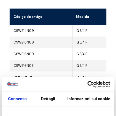
Código do artigo
Medida
C9WE14N09
G 3/4 F
10
C9WE16N06
G 3/4 F
10
C9WE16N09
G 3/4 F
10
C9WE16N08
G 3/4 F
10
C9WE17N09
G 3/4 F
10
C9WE18N09
G 3/4 F
10
Consenso
Dettagli
Informazioni sui cookie
C9WE20N09
G 3/4 F
10
C9WE20N08
G 3/4 F
10