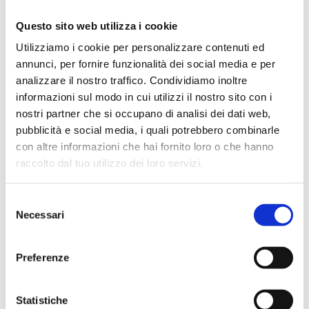
C9WE20N09
G 3/4 F
10
Questo sito web utilizza i cookie
C9WE20N08
G 3/4 F
10
Utilizziamo i cookie per personalizzare contenuti ed
annunci, per fornire funzionalità dei social media e per
C9WE20N07
G 3/4 F
10
analizzare il nostro traffico. Condividiamo inoltre
informazioni sul modo in cui utilizzi il nostro sito con i
nostri partner che si occupano di analisi dei dati web,
pubblicità e social media, i quali potrebbero combinarle
Description
con altre informazioni che hai fornito loro o che hanno
raccolto dal tuo utilizzo dei loro servizi.
Documentation
Selezione
Necessari
del
consenso
Accessories
Preferenze
Alternative products
Statistiche