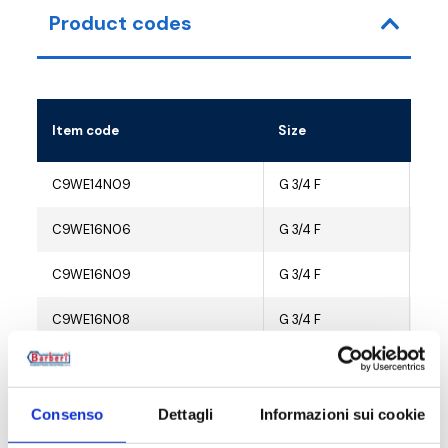
Product codes
Item code
Size
C9WE14N09
G 3/4 F
10
C9WE16N06
G 3/4 F
10
C9WE16N09
G 3/4 F
10
C9WE16N08
G 3/4 F
10
C9WE17N09
G 3/4 F
10
C9WE18N09
G 3/4 F
10
Consenso
Dettagli
Informazioni sui cookie