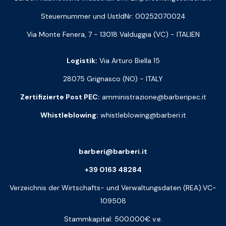
Steuernummer und UstIdNr: 00252070024
Via Monte Fenera, 7 - 13018 Valduggia (VC) - ITALIEN
Logistik:
Via Arturo Biella 15
28075 Grignasco (NO) - ITALY
Zertifizierte Post PEC:
amministrazione@barberipec.it
Whistleblowing:
whistleblowing@barberi.it
barberi@barberi.it
+39 0163 48284
Verzeichnis der Wirtschafts- und Verwaltungsdaten (REA):VC-
109508
Stammkapital: 500.000€ v.e.