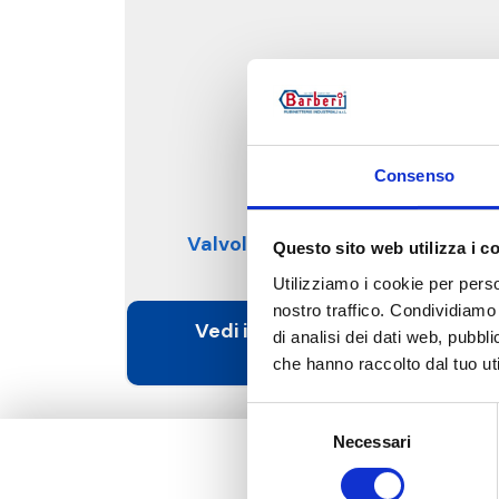
Consenso
Valvole di ritegno speciali
Questo sito web utilizza i c
Utilizziamo i cookie per perso
nostro traffico. Condividiamo 
Vedi i prodotti di questa
di analisi dei dati web, pubbl
categoria
che hanno raccolto dal tuo uti
Selezione
Necessari
del
consenso