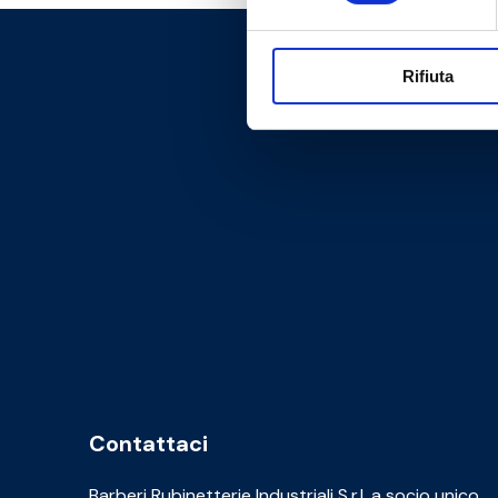
Rifiuta
Contattaci
Barberi Rubinetterie Industriali S.r.l. a socio unico