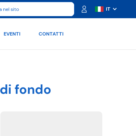
IT
ES
FR
EVENTI
CONTATTI
PT
DE
RU
EN
 di fondo