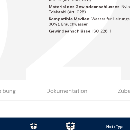
02
Material des Gewindeanschlusses
: Nyl
Edelstahl (Art. 028)
Kompatible Medien
: Wasser für Heizung
30%), Brauchwasser
Gewindeanschlüsse
: ISO 228-1
eibung
Dokumentation
Zub
NetzTyp