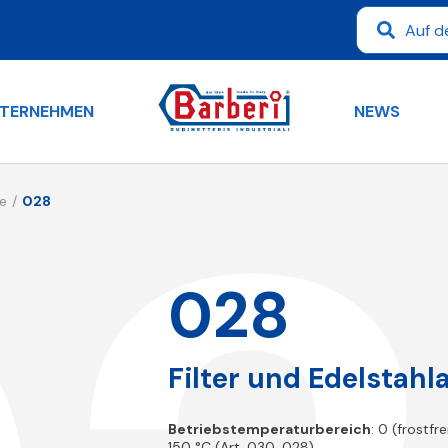
TERNEHMEN
NEWS
le
028
028
Filter und Edelstah
Betriebstemperaturbereich
: 0 (frostfr
150 °C (Art. 030, 028)