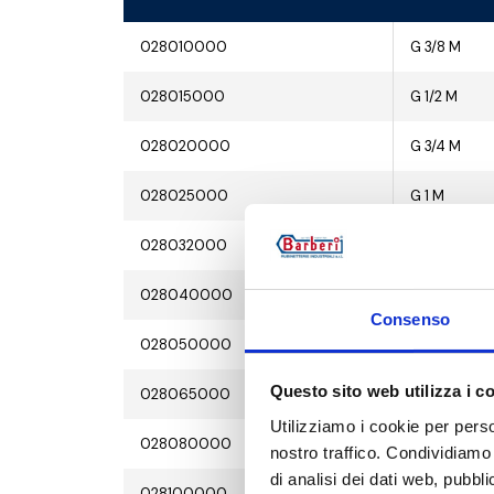
028010000
G 3/8 M
028015000
G 1/2 M
028020000
G 3/4 M
028025000
G 1 M
028032000
G 1 1/4 M
028040000
G 1 1/2 M
Consenso
028050000
G 2 M
Questo sito web utilizza i c
028065000
G 2 1/2 M
Utilizziamo i cookie per perso
028080000
G 3 M
nostro traffico. Condividiamo 
di analisi dei dati web, pubbl
028100000
G 4 M