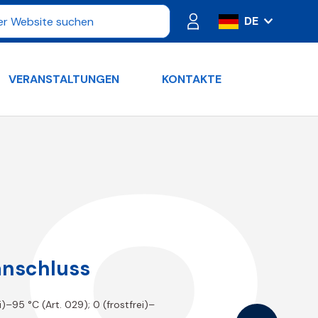
DE
IT
ES
VERANSTALTUNGEN
KONTAKTE
FR
PT
RU
EN
lanschluss
ei)–95 °C (Art. 029); 0 (frostfrei)–