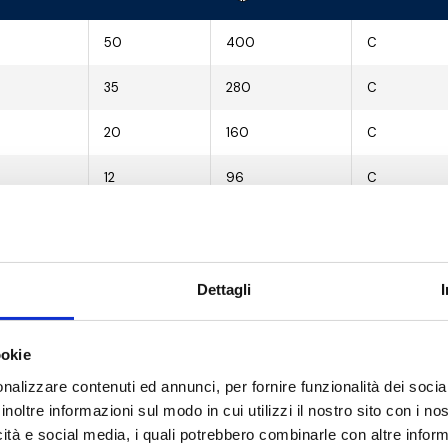
50
400
C
35
280
C
20
160
C
12
96
C
9
72
C
10
40
C
Dettagli
6
24
C
ookie
4
16
C
nalizzare contenuti ed annunci, per fornire funzionalità dei socia
-
11
C
inoltre informazioni sul modo in cui utilizzi il nostro sito con i n
icità e social media, i quali potrebbero combinarle con altre inform
-
6
C