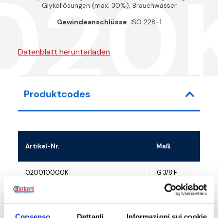
020
Glykollösungen (max. 30%), Brauchwasser
Gewindeanschlüsse
: ISO 228-1
Datenblatt herunterladen
Produktcodes
Artikel-Nr.
Maß
020010000K
G 3/8 F
020015000K
G 1/2 F
Consenso
Dettagli
Informazioni sui cookie
020020000K
G 3/4 F