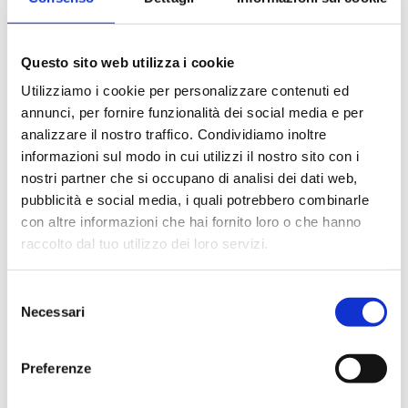
020025000K
G 1 F
Questo sito web utilizza i cookie
020032000K
G 1 1/4 F
Utilizziamo i cookie per personalizzare contenuti ed
annunci, per fornire funzionalità dei social media e per
020040000K
G 1 1/2 F
analizzare il nostro traffico. Condividiamo inoltre
informazioni sul modo in cui utilizzi il nostro sito con i
020050000K
G 2 F
nostri partner che si occupano di analisi dei dati web,
pubblicità e social media, i quali potrebbero combinarle
con altre informazioni che hai fornito loro o che hanno
raccolto dal tuo utilizzo dei loro servizi.
Beschreibung
Selezione
Necessari
del
Dokumentation
consenso
Preferenze
Alternativprodukte