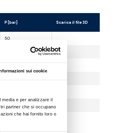
P [bar]
Scarica il file 3D
50
50
50
Informazioni sui cookie
50
35
l media e per analizzare il
35
ostri partner che si occupano
azioni che hai fornito loro o
35