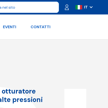
IT
ES
FR
EVENTI
CONTATTI
PT
DE
RU
EN
, otturatore
alte pressioni