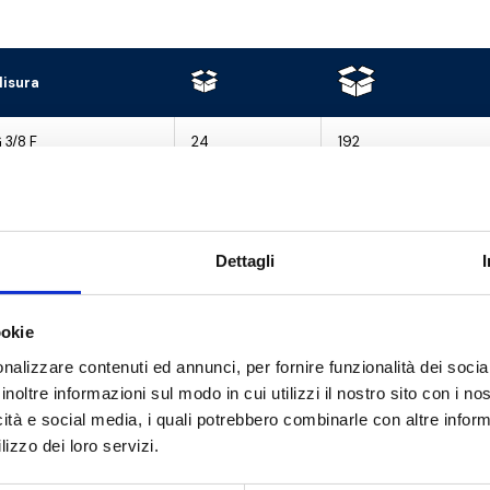
isura
 3/8 F
24
192
 1/2 F
20
160
 3/4 F
12
96
Dettagli
 1 F
8
64
ookie
 1 1/4 F
8
48
nalizzare contenuti ed annunci, per fornire funzionalità dei socia
 1 1/2 F
6
36
inoltre informazioni sul modo in cui utilizzi il nostro sito con i n
icità e social media, i quali potrebbero combinarle con altre inform
 2 F
5
20
lizzo dei loro servizi.