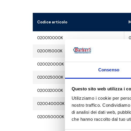
Codice articolo
M
020010000K
G
020015000K
G
020020000K
G
Consenso
020025000K
G
Questo sito web utilizza i c
020032000K
G
Utilizziamo i cookie per perso
020040000K
G
nostro traffico. Condividiamo 
di analisi dei dati web, pubbl
020050000K
G
che hanno raccolto dal tuo uti