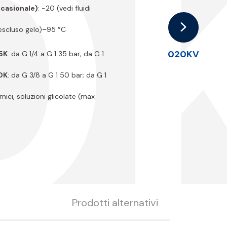
0
casionale)
: -20 (vedi fluidi
(escluso gelo)–95 °C
020KV
05K
: da G 1/4 a G 1 35 bar; da G 1
20K
: da G 3/8 a G 1 50 bar; da G 1
mici, soluzioni glicolate (max
Prodotti alternativi