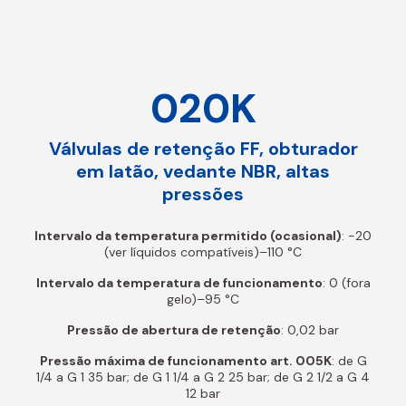
020K
Válvulas de retenção FF, obturador
em latão, vedante NBR, altas
pressões
Intervalo da temperatura permitido (ocasional)
: -20
(ver líquidos compatíveis)–110 °C
Intervalo da temperatura de funcionamento
: 0 (fora
gelo)–95 °C
Pressão de abertura de retenção
: 0,02 bar
Pressão máxima de funcionamento art. 005K
: de G
1/4 a G 1 35 bar; de G 1 1/4 a G 2 25 bar; de G 2 1/2 a G 4
12 bar