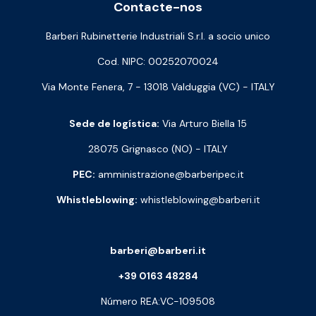
Contacte-nos
Barberi Rubinetterie Industriali S.r.l. a socio unico
Cod. NIPC: 00252070024
Via Monte Fenera, 7 - 13018 Valduggia (VC) - ITALY
Sede de logística:
Via Arturo Biella 15
28075 Grignasco (NO) - ITALY
PEC:
amministrazione@barberipec.it
Whistleblowing:
whistleblowing@barberi.it
barberi@barberi.it
+39 0163 48284
Número REA:VC-109508