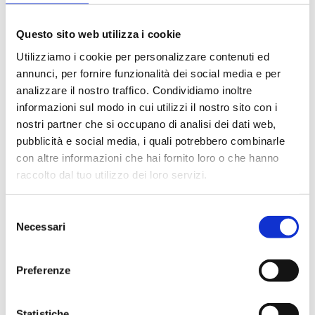
020020000K
G 3/4 F
Questo sito web utilizza i cookie
020025000K
G 1 F
Utilizziamo i cookie per personalizzare contenuti ed
020032000K
G 1 1/4 F
annunci, per fornire funzionalità dei social media e per
analizzare il nostro traffico. Condividiamo inoltre
020040000K
G 1 1/2 F
informazioni sul modo in cui utilizzi il nostro sito con i
nostri partner che si occupano di analisi dei dati web,
020050000K
G 2 F
pubblicità e social media, i quali potrebbero combinarle
con altre informazioni che hai fornito loro o che hanno
raccolto dal tuo utilizzo dei loro servizi.
Selezione
Descrição
Necessari
del
consenso
Documentação
Preferenze
Statistiche