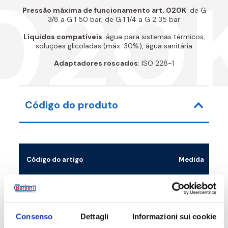
020
Pressão máxima de funcionamento art. 020K
: de G
3/8 a G 1 50 bar; de G 1 1/4 a G 2 35 bar
Líquidos compatíveis
: água para sistemas térmicos,
soluções glicoladas (máx. 30%), água sanitária
Adaptadores roscados
: ISO 228-1
Código do produto
Código do artigo
Medida
020010000K
G 3/8 F
020015000K
G 1/2 F
Consenso
Dettagli
Informazioni sui cookie