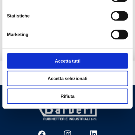
Max working pressure
: 16 bar
Statistiche
Go to the product
Marketing
Accetta tutti
Do you need help?
Accetta selezionati
Rifiuta