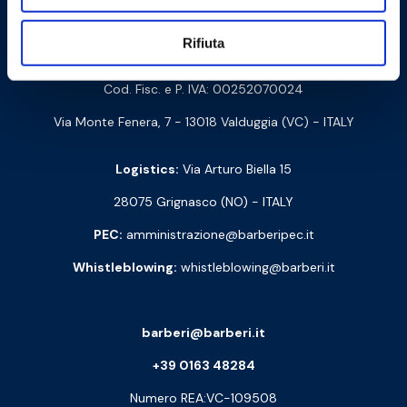
Contact us
Rifiuta
Barberi Rubinetterie Industriali S.r.l. a socio unico
Cod. Fisc. e P. IVA: 00252070024
Via Monte Fenera, 7 - 13018 Valduggia (VC) - ITALY
Logistics:
Via Arturo Biella 15
28075 Grignasco (NO) - ITALY
PEC:
amministrazione@barberipec.it
Whistleblowing:
whistleblowing@barberi.it
barberi@barberi.it
+39 0163 48284
Numero REA:VC-109508