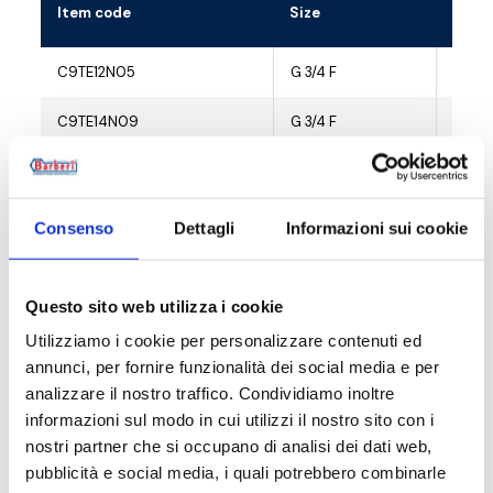
Item code
Size
C9TE12N05
G 3/4 F
10
C9TE14N09
G 3/4 F
10
C9TE16N06
G 3/4 F
10
C9TE17N09
G 3/4 F
10
Consenso
Dettagli
Informazioni sui cookie
Questo sito web utilizza i cookie
Utilizziamo i cookie per personalizzare contenuti ed
Description
annunci, per fornire funzionalità dei social media e per
analizzare il nostro traffico. Condividiamo inoltre
informazioni sul modo in cui utilizzi il nostro sito con i
Documentation
nostri partner che si occupano di analisi dei dati web,
pubblicità e social media, i quali potrebbero combinarle