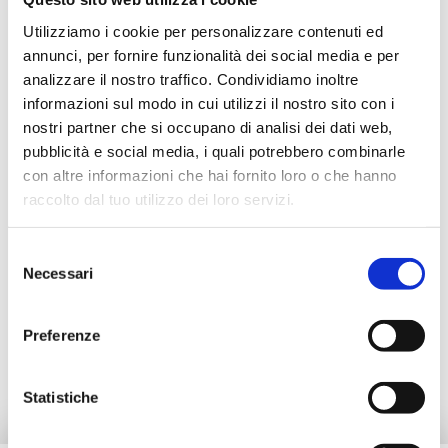
B4HE15WBP
2
20
G 1/2
Utilizziamo i cookie per personalizzare contenuti ed
B4HE15BMP
2
20
G 1/2
annunci, per fornire funzionalità dei social media e per
analizzare il nostro traffico. Condividiamo inoltre
B4HE15TNP
2
20
G 1/2
informazioni sul modo in cui utilizzi il nostro sito con i
nostri partner che si occupano di analisi dei dati web,
pubblicità e social media, i quali potrebbero combinarle
con altre informazioni che hai fornito loro o che hanno
raccolto dal tuo utilizzo dei loro servizi.
Description
Selezione
Necessari
Documentation
del
consenso
Preferenze
Spare parts
Statistiche