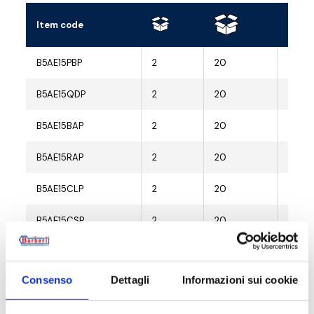
Item code
Radia
B5AE15PBP
2
20
G 1/2
B5AE15QDP
2
20
G 1/2
B5AE15BAP
2
20
G 1/2
B5AE15RAP
2
20
G 1/2
B5AE15CLP
2
20
G 1/2
B5AE15CSP
2
20
G 1/2
B5AE15NZP
2
20
G 1/2
Consenso
Dettagli
Informazioni sui cookie
B5AE15CBP
2
20
G 1/2