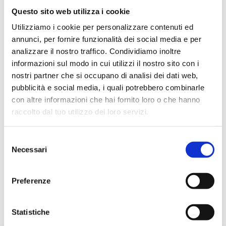
B5AE15CWP
2
20
G 1/2
Questo sito web utilizza i cookie
B5AE15CNP
2
20
G 1/2
Utilizziamo i cookie per personalizzare contenuti ed
annunci, per fornire funzionalità dei social media e per
B5AE15WBP
2
20
G 1/2
analizzare il nostro traffico. Condividiamo inoltre
informazioni sul modo in cui utilizzi il nostro sito con i
B5AE15BMP
2
20
G 1/2
nostri partner che si occupano di analisi dei dati web,
pubblicità e social media, i quali potrebbero combinarle
con altre informazioni che hai fornito loro o che hanno
raccolto dal tuo utilizzo dei loro servizi.
Description
Selezione
Necessari
del
Documentation
consenso
Preferenze
Spare parts
Statistiche