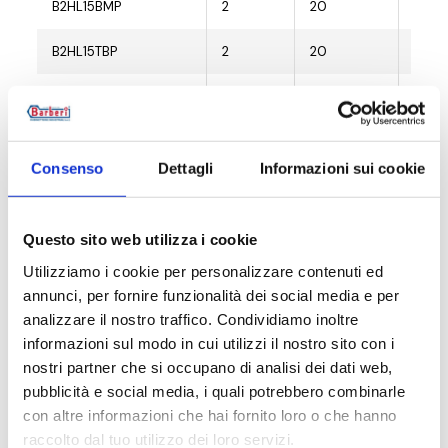
B2HL15BMP
2
20
G 1/2
B2HL15TBP
2
20
G 1/2
B2HL15TNP
2
20
G 1/2
B2HH10CL0
2
20
G 3/8
Consenso
Dettagli
Informazioni sui cookie
B2HL15CL0
2
20
G 1/2
B2HH10CLP
2
20
G 3/8
Questo sito web utilizza i cookie
Utilizziamo i cookie per personalizzare contenuti ed
B2HH10WB0
2
20
G 3/8
annunci, per fornire funzionalità dei social media e per
analizzare il nostro traffico. Condividiamo inoltre
B2HL15WB0
2
20
G 1/2
informazioni sul modo in cui utilizzi il nostro sito con i
nostri partner che si occupano di analisi dei dati web,
B2HH10WBP
2
20
G 3/8
pubblicità e social media, i quali potrebbero combinarle
B2HH10BM0
2
20
G 3/8
con altre informazioni che hai fornito loro o che hanno
raccolto dal tuo utilizzo dei loro servizi.