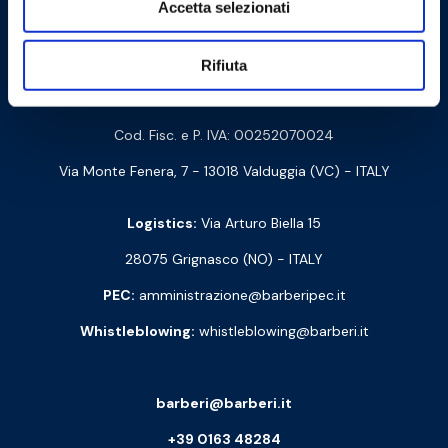
Accetta selezionati
Contact us
Rifiuta
Barberi Rubinetterie Industriali S.r.l. a socio unico
Cod. Fisc. e P. IVA: 00252070024
Via Monte Fenera, 7 - 13018 Valduggia (VC) - ITALY
Logistics:
Via Arturo Biella 15
28075 Grignasco (NO) - ITALY
PEC:
amministrazione@barberipec.it
Whistleblowing:
whistleblowing@barberi.it
barberi@barberi.it
+39 0163 48284