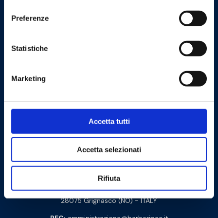
consenso
Preferenze
Statistiche
Cookie Policy
Privacy Policy
Marketing
Contact us
Accetta tutti
Barberi Rubinetterie Industriali S.r.l. a socio unico
Cod. Fisc. e P. IVA: 00252070024
Accetta selezionati
Via Monte Fenera, 7 - 13018 Valduggia (VC) - ITALY
Rifiuta
Logistics:
Via Arturo Biella 15
28075 Grignasco (NO) - ITALY