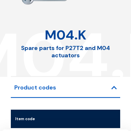
M04.
M04.K
Spare parts for P27T2 and M04
actuators
Product codes
Item code