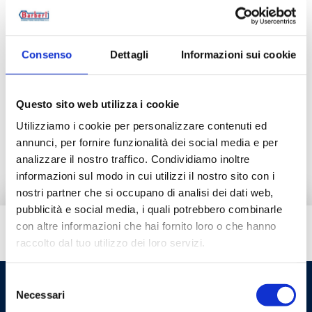
M04000000K
Consenso
Dettagli
Informazioni sui cookie
Description
Questo sito web utilizza i cookie
Utilizziamo i cookie per personalizzare contenuti ed
Documentation
annunci, per fornire funzionalità dei social media e per
analizzare il nostro traffico. Condividiamo inoltre
informazioni sul modo in cui utilizzi il nostro sito con i
nostri partner che si occupano di analisi dei dati web,
pubblicità e social media, i quali potrebbero combinarle
con altre informazioni che hai fornito loro o che hanno
Do you need help?
raccolto dal tuo utilizzo dei loro servizi.
Selezione
Necessari
del