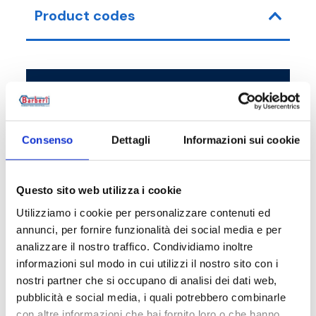
Product codes
Item code
Size
58D1500004
DN 150 PN 16 - DN 1
Consenso
Dettagli
Informazioni sui cookie
Questo sito web utilizza i cookie
Description
Utilizziamo i cookie per personalizzare contenuti ed
annunci, per fornire funzionalità dei social media e per
analizzare il nostro traffico. Condividiamo inoltre
Documentation
informazioni sul modo in cui utilizzi il nostro sito con i
nostri partner che si occupano di analisi dei dati web,
pubblicità e social media, i quali potrebbero combinarle
Spare parts
con altre informazioni che hai fornito loro o che hanno