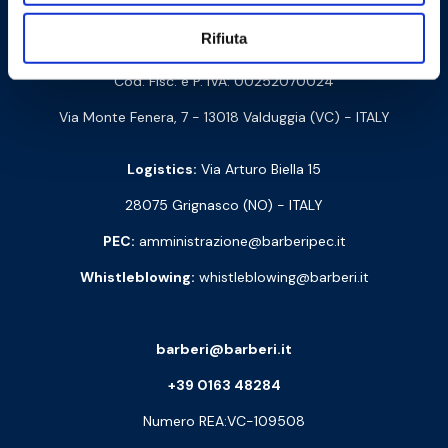
Contact us
Rifiuta
Barberi Rubinetterie Industriali S.r.l. a socio unico
Cod. Fisc. e P. IVA: 00252070024
Via Monte Fenera, 7 - 13018 Valduggia (VC) - ITALY
Logistics:
Via Arturo Biella 15
28075 Grignasco (NO) - ITALY
PEC:
amministrazione@barberipec.it
Whistleblowing:
whistleblowing@barberi.it
barberi@barberi.it
+39 0163 48284
Numero REA:VC-109508