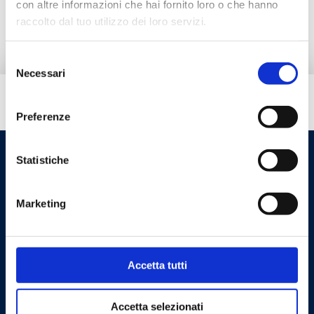
con altre informazioni che hai fornito loro o che hanno
Ricambi
raccolto dal tuo utilizzo dei loro servizi.
Selezione
Necessari
del
consenso
Hai bisogno di aiuto?
Preferenze
Statistiche
Marketing
Accetta tutti
Cookie Policy
Privacy Policy
Accetta selezionati