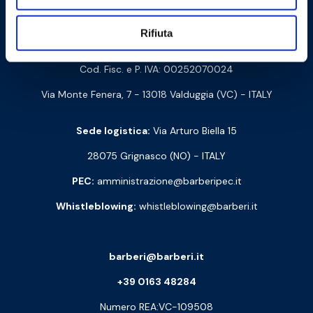
Contattaci
Rifiuta
Barberi Rubinetterie Industriali S.r.l. a socio unico
Cod. Fisc. e P. IVA: 00252070024
Via Monte Fenera, 7 - 13018 Valduggia (VC) - ITALY
Sede logistica:
Via Arturo Biella 15
28075 Grignasco (NO) - ITALY
PEC:
amministrazione@barberipec.it
Whistleblowing:
whistleblowing@barberi.it
barberi@barberi.it
+39 0163 48284
Numero REA:VC-109508