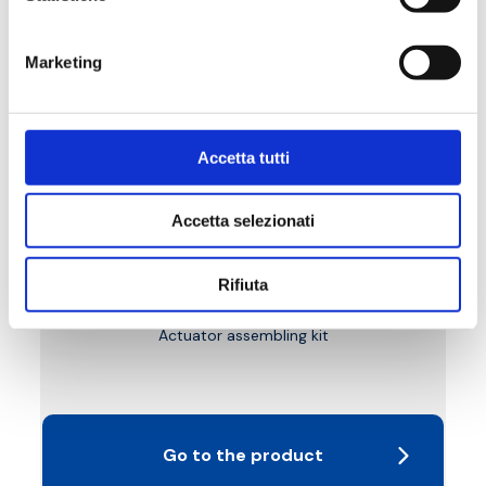
Marketing
Accetta tutti
Accetta selezionati
Rifiuta
P87
Actuator assembling kit
Go to the product