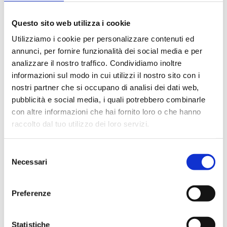
Questo sito web utilizza i cookie
Utilizziamo i cookie per personalizzare contenuti ed
M07.3QK
annunci, per fornire funzionalità dei social media e per
analizzare il nostro traffico. Condividiamo inoltre
0–10 V actuator for flanged valves,
informazioni sul modo in cui utilizzi il nostro sito con i
assembling kit P87
nostri partner che si occupano di analisi dei dati web,
pubblicità e social media, i quali potrebbero combinarle
Torque
: 18 N·m
con altre informazioni che hai fornito loro o che hanno
Frequency
: 50–60 Hz
raccolto dal tuo utilizzo dei loro servizi.
Protection class
: IP 65
Power consumption
: 6 VA
Selezione
Necessari
del
Go to the product
consenso
Preferenze
Statistiche