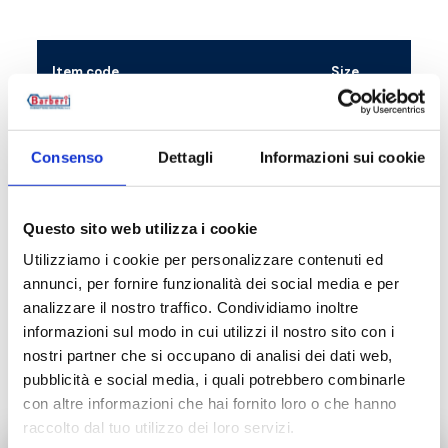
Item code
Size
12D022000
22 mm - G 3/4 M
Consenso
Dettagli
Informazioni sui cookie
12D025000M
G 1 M - G 3/4 M
Questo sito web utilizza i cookie
Utilizziamo i cookie per personalizzare contenuti ed
annunci, per fornire funzionalità dei social media e per
Description
analizzare il nostro traffico. Condividiamo inoltre
informazioni sul modo in cui utilizzi il nostro sito con i
Documentation
nostri partner che si occupano di analisi dei dati web,
pubblicità e social media, i quali potrebbero combinarle
con altre informazioni che hai fornito loro o che hanno
raccolto dal tuo utilizzo dei loro servizi.