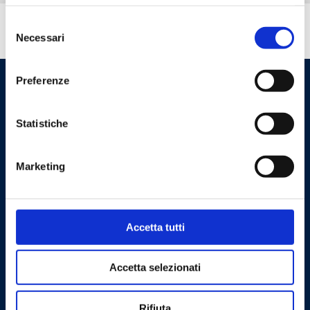
Selezione
Do you need help?
Necessari
del
consenso
Preferenze
Statistiche
Marketing
Cookie Policy
Privacy Policy
Accetta tutti
Contact us
Accetta selezionati
Barberi Rubinetterie Industriali S.r.l. a socio unico
Rifiuta
Cod. Fisc. e P. IVA: 00252070024