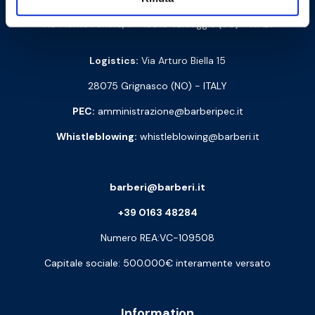
Via Monte Fenera, 7 - 13018 Valduggia (VC) - ITALY
Logistics:
Via Arturo Biella 15
28075 Grignasco (NO) - ITALY
PEC:
amministrazione@barberipec.it
Whistleblowing:
whistleblowing@barberi.it
barberi@barberi.it
+39 0163 48284
Numero REA:VC-109508
Capitale sociale: 500.000€ interamente versato
Information