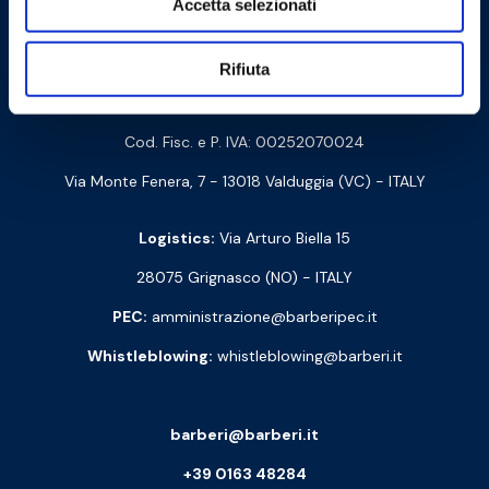
Accetta selezionati
Contact us
Rifiuta
Barberi Rubinetterie Industriali S.r.l. a socio unico
Cod. Fisc. e P. IVA: 00252070024
Via Monte Fenera, 7 - 13018 Valduggia (VC) - ITALY
Logistics:
Via Arturo Biella 15
28075 Grignasco (NO) - ITALY
PEC:
amministrazione@barberipec.it
Whistleblowing:
whistleblowing@barberi.it
barberi@barberi.it
+39 0163 48284