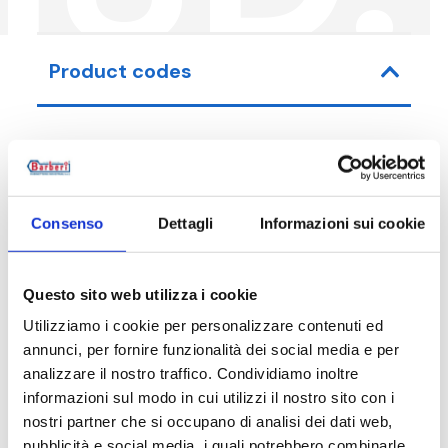
Product codes
Item code
Size
Consenso
Dettagli
Informazioni sui cookie
18D0200001
G 3/4 F
Questo sito web utilizza i cookie
Utilizziamo i cookie per personalizzare contenuti ed
Description
annunci, per fornire funzionalità dei social media e per
analizzare il nostro traffico. Condividiamo inoltre
informazioni sul modo in cui utilizzi il nostro sito con i
Documentation
nostri partner che si occupano di analisi dei dati web,
pubblicità e social media, i quali potrebbero combinarle