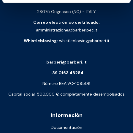
Sede de logística:
Via Arturo Biella 15
28075 Grignasco (NO) - ITALY
Correo electrónico certificado:
amministrazione@barberipec.it
Whistleblowing:
whistleblowing@barberi.it
barberi@barberi.it
+39 0163 48284
Número REA:VC-109508
Capital social: 500.000 € completamente desembolsados
Información
Documentación