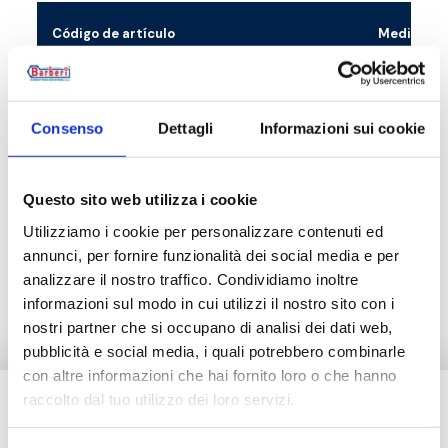
Código de artículo
Medida
V20000001
225 mm x 
Consenso
Dettagli
Informazioni sui cookie
Questo sito web utilizza i cookie
Descripción
Utilizziamo i cookie per personalizzare contenuti ed
annunci, per fornire funzionalità dei social media e per
Documentación
analizzare il nostro traffico. Condividiamo inoltre
informazioni sul modo in cui utilizzi il nostro sito con i
nostri partner che si occupano di analisi dei dati web,
pubblicità e social media, i quali potrebbero combinarle
con altre informazioni che hai fornito loro o che hanno
raccolto dal tuo utilizzo dei loro servizi.
¿Necesitas ayuda?