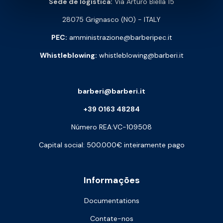
Sede de logística:
Via Arturo Biella 15
28075 Grignasco (NO) - ITALY
PEC:
amministrazione@barberipec.it
Whistleblowing:
whistleblowing@barberi.it
barberi@barberi.it
+39 0163 48284
Número REA:VC-109508
Capital social: 500.000€ inteiramente pago
Informações
Documentations
Contate-nos