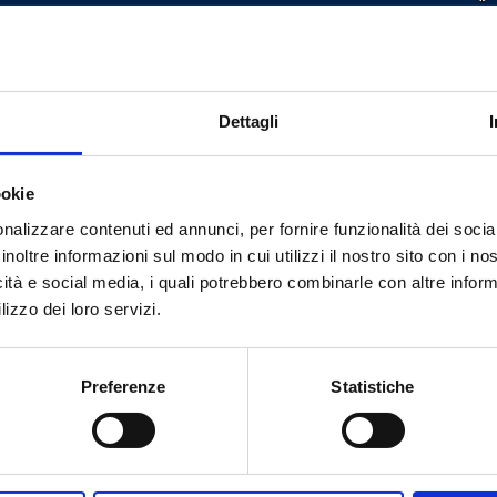
G 1/2 F - G 1/2 M
-
300
G 3/4 F - G 3/4 M
-
200
Dettagli
ookie
nalizzare contenuti ed annunci, per fornire funzionalità dei socia
inoltre informazioni sul modo in cui utilizzi il nostro sito con i n
icità e social media, i quali potrebbero combinarle con altre inform
¿Necesitas ayuda?
lizzo dei loro servizi.
Preferenze
Statistiche