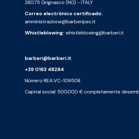
28075 Grignasco (NO) - ITALY
Correo electrónico certificado:
amministrazione@barberipec.it
Whistleblowing:
whistleblowing@barberi.it
barberi@barberi.it
+39 0163 48284
Número REA:VC-109508
Capital social: 500.000 € completamente desem