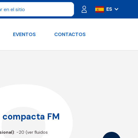
ES
IT
FR
EVENTOS
CONTACTOS
PT
DE
RU
EN
ón compacta FM
ional)
: -20 (ver ﬂuidos