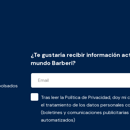
¿Te gustaría recibir información ac
mundo Barberi?
bolsados
Tras leer la
Política de Privacidad
, doy mi 
el tratamiento de los datos personales co
(boletines y comunicaciones publicitaria
automatizados)