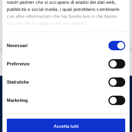
nostri partner che si occupano di analisi dei dati web,
Документация
pubblicità e social media, i quali potrebbero combinarle
con altre informazioni che hai fornito loro o che hanno
Альтернативная продукция
raccolto dal tuo utilizzo dei loro servizi.
Selezione
Necessari
del
consenso
Вам нужна помощь?
Preferenze
Statistiche
Marketing
Accetta tutti