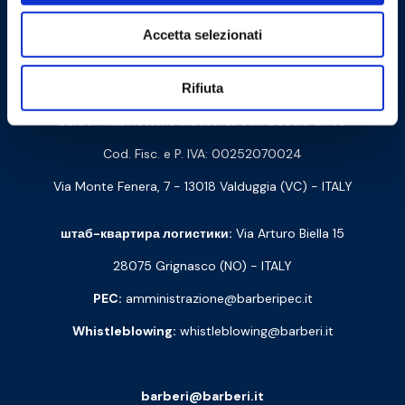
Cookie Policy
Privacy Policy
Accetta selezionati
Связаться с нами
Rifiuta
Barberi Rubinetterie Industriali S.r.l. a socio unico
Cod. Fisc. e P. IVA: 00252070024
Via Monte Fenera, 7 - 13018 Valduggia (VC) - ITALY
штаб-квартира логистики:
Via Arturo Biella 15
28075 Grignasco (NO) - ITALY
PEC:
amministrazione@barberipec.it
Whistleblowing:
whistleblowing@barberi.it
barberi@barberi.it