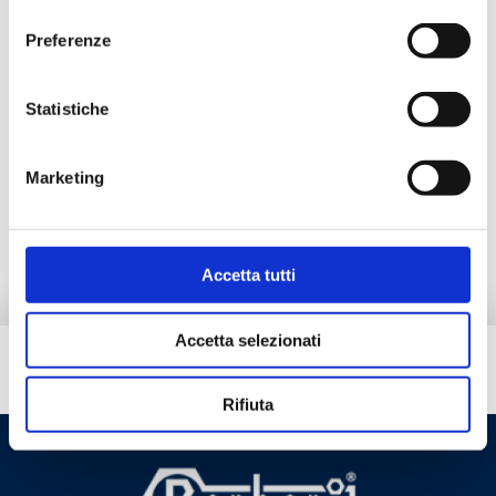
consenso
Détendeur à 90° avec raccord acier
Preferenze
Température maximum de service
: 95 °C.
Statistiche
Pression maximum de service
: 10 bar
Marketing
Aller au produit
Accetta tutti
Accetta selezionati
Besoin d’aide ?
Rifiuta