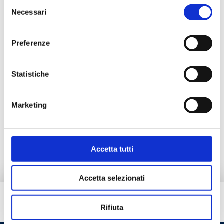
Selezione
Necessari
del
Y1H
consenso
Угловой запорный клапан c соединением для
Preferenze
стальной трубы.
Statistiche
Макс. рабочая температура
: 95 °C.
Максимальное рабочее давление
: 10 бар
Marketing
Перейти к изделию
Accetta tutti
Accetta selezionati
Вам нужна помощь?
Rifiuta