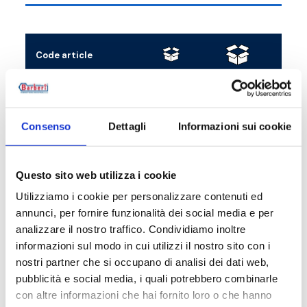
Code article
R
B5FK15CL0
1
10
G
B5FK15WB0
1
10
G
Consenso
Dettagli
Informazioni sui cookie
B5FK15BM0
1
10
G
Questo sito web utilizza i cookie
Utilizziamo i cookie per personalizzare contenuti ed
annunci, per fornire funzionalità dei social media e per
analizzare il nostro traffico. Condividiamo inoltre
Description
informazioni sul modo in cui utilizzi il nostro sito con i
nostri partner che si occupano di analisi dei dati web,
pubblicità e social media, i quali potrebbero combinarle
Documentation
con altre informazioni che hai fornito loro o che hanno