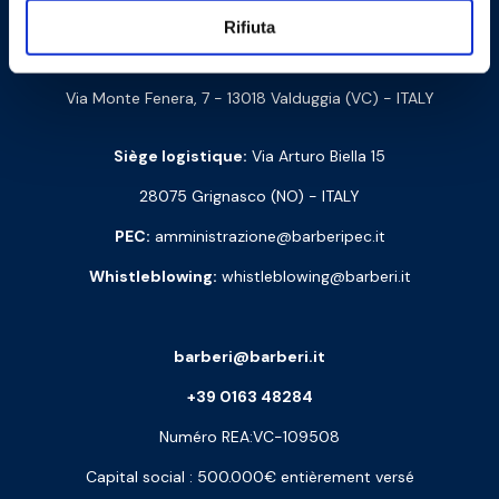
Barberi Rubinetterie Industriali S.r.l. à un seul associé
Rifiuta
Code d’identif. Fiscale et code TVA : 00252070024
Via Monte Fenera, 7 - 13018 Valduggia (VC) - ITALY
Siège logistique:
Via Arturo Biella 15
28075 Grignasco (NO) - ITALY
PEC:
amministrazione@barberipec.it
Whistleblowing:
whistleblowing@barberi.it
barberi@barberi.it
+39 0163 48284
Numéro REA:VC-109508
Capital social : 500.000€ entièrement versé