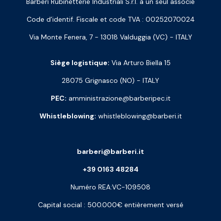
Barberi Rubinetterie Industriali S.r.l. à un seul associé
Code d’identif. Fiscale et code TVA : 00252070024
Via Monte Fenera, 7 - 13018 Valduggia (VC) - ITALY
Siège logistique:
Via Arturo Biella 15
28075 Grignasco (NO) - ITALY
PEC:
amministrazione@barberipec.it
Whistleblowing:
whistleblowing@barberi.it
barberi@barberi.it
+39 0163 48284
Numéro REA:VC-109508
Capital social : 500.000€ entièrement versé