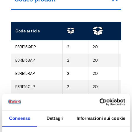
Code article
Racc
B3RE15QDP
2
20
G 1/
B3RE15BAP
2
20
G 1/
B3RE15RAP
2
20
G 1/
B3RE15CLP
2
20
G 1/
B3RE15CBP
2
20
G 1/
B3RE15CSP
2
20
G 1/
Consenso
Dettagli
Informazioni sui cookie
B3RE15NZP
2
20
G 1/