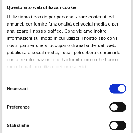
Questo sito web utilizza i cookie
B3RE15WBP
2
20
G 1/
Utilizziamo i cookie per personalizzare contenuti ed
B3RE15BMP
2
20
G 1/
annunci, per fornire funzionalità dei social media e per
analizzare il nostro traffico. Condividiamo inoltre
informazioni sul modo in cui utilizzi il nostro sito con i
nostri partner che si occupano di analisi dei dati web,
pubblicità e social media, i quali potrebbero combinarle
Description
con altre informazioni che hai fornito loro o che hanno
raccolto dal tuo utilizzo dei loro servizi.
Documentation
Selezione
Necessari
del
Accessoires
consenso
Preferenze
Pièces de rechange
Statistiche