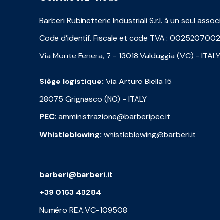
Barberi Rubinetterie Industriali S.r.l. à un seul assoc
Code d’identif. Fiscale et code TVA : 002520700
Via Monte Fenera, 7 - 13018 Valduggia (VC) - ITALY
Siège logistique:
Via Arturo Biella 15
28075 Grignasco (NO) - ITALY
PEC:
amministrazione@barberipec.it
Whistleblowing:
whistleblowing@barberi.it
barberi@barberi.it
+39 0163 48284
Numéro REA:VC-109508