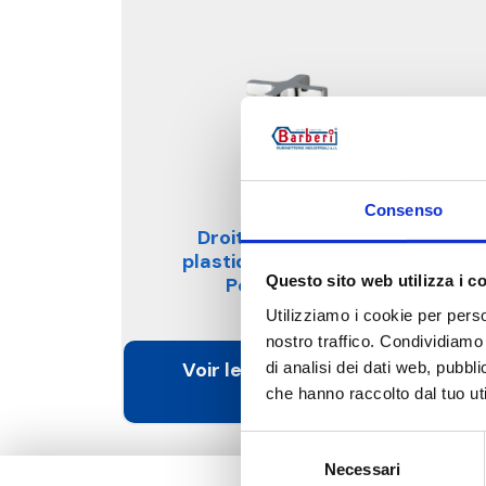
Consenso
Droite, raccord cuivre,
plastique et multicouche.
Questo sito web utilizza i c
Poignée en croix
Utilizziamo i cookie per perso
nostro traffico. Condividiamo 
Voir les produits de cette
di analisi dei dati web, pubbl
catégorie
che hanno raccolto dal tuo uti
Selezione
Necessari
del