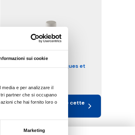
Informazioni sui cookie
Têtes thermostatiques et
accessoires
l media e per analizzare il
ostri partner che si occupano
Voir les produits de cette
azioni che hai fornito loro o
catégorie
Marketing