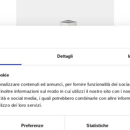
Dettagli
Double équerre, raccord
cuivre, plastique et
ookie
multicouche
nalizzare contenuti ed annunci, per fornire funzionalità dei socia
inoltre informazioni sul modo in cui utilizzi il nostro sito con i n
Voir les produits de cette
icità e social media, i quali potrebbero combinarle con altre inform
catégorie
lizzo dei loro servizi.
Preferenze
Statistiche