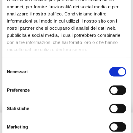
annunci, per fornire funzionalità dei social media e per
analizzare il nostro traffico. Condividiamo inoltre
informazioni sul modo in cui utilizzi il nostro sito con i
Description
nostri partner che si occupano di analisi dei dati web,
pubblicità e social media, i quali potrebbero combinarle
Documentation
con altre informazioni che hai fornito loro o che hanno
raccolto dal tuo utilizzo dei loro servizi.
Accessoires
Selezione
Necessari
del
consenso
Pièces de rechange
Preferenze
Statistiche
Besoin d’aide ?
Marketing