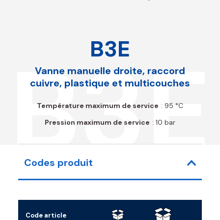
B3E
B3E
Vanne manuelle droite, raccord
cuivre, plastique et multicouches
Température maximum de service
: 95 °C
Pression maximum de service
: 10 bar
Codes produit
Code article
Racc