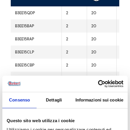
B3EE15QDP
2
20
G 1/
B3EE15BAP
2
20
G 1/
B3EE15RAP
2
20
G 1/
B3EE15CLP
2
20
G 1/
B3EE15CBP
2
20
G 1/
B3EE15CSP
2
20
G 1/
B3EE15NZP
2
20
G 1/
Consenso
Dettagli
Informazioni sui cookie
B3EE15WBP
2
20
G 1/
B3EE15BMP
2
20
G 1/
Questo sito web utilizza i cookie
Utilizziamo i cookie per personalizzare contenuti ed