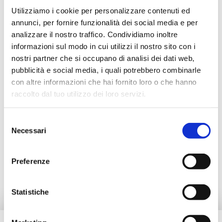
B2UE15BMP
2
20
G 1/
Utilizziamo i cookie per personalizzare contenuti ed
annunci, per fornire funzionalità dei social media e per
analizzare il nostro traffico. Condividiamo inoltre
informazioni sul modo in cui utilizzi il nostro sito con i
Description
nostri partner che si occupano di analisi dei dati web,
pubblicità e social media, i quali potrebbero combinarle
con altre informazioni che hai fornito loro o che hanno
Documentation
raccolto dal tuo utilizzo dei loro servizi.
Selezione
Accessoires
Necessari
del
consenso
Preferenze
Pièces de rechange
Statistiche