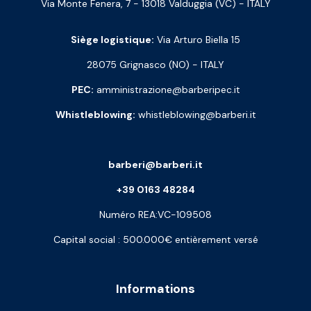
Via Monte Fenera, 7 - 13018 Valduggia (VC) - ITALY
Siège logistique:
Via Arturo Biella 15
28075 Grignasco (NO) - ITALY
PEC:
amministrazione@barberipec.it
Whistleblowing:
whistleblowing@barberi.it
barberi@barberi.it
+39 0163 48284
Numéro REA:VC-109508
Capital social : 500.000€ entièrement versé
Informations