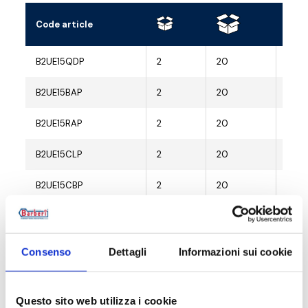
Code article
Racc
B2UE15QDP
2
20
G 1/
B2UE15BAP
2
20
G 1/
B2UE15RAP
2
20
G 1/
B2UE15CLP
2
20
G 1/
B2UE15CBP
2
20
G 1/
B2UE15CSP
2
20
G 1/
B2UE15NZP
2
20
G 1/
Consenso
Dettagli
Informazioni sui cookie
B2UE15WBP
2
20
G 1/
Questo sito web utilizza i cookie