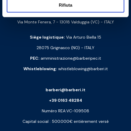
Barberi Rubinetterie Industriali S.r.l. à un seul associé
Rifiuta
Code d’identif. Fiscale et code TVA : 00252070024
Via Monte Fenera, 7 - 13018 Valduggia (VC) - ITALY
Siège logistique:
Via Arturo Biella 15
28075 Grignasco (NO) - ITALY
PEC:
amministrazione@barberipec.it
Whistleblowing:
whistleblowing@barberi.it
barberi@barberi.it
+39 0163 48284
Numéro REA:VC-109508
Capital social : 500.000€ entièrement versé