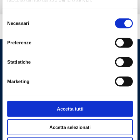
Selezione
Necessari
del
Besoin d’aide ?
consenso
Preferenze
Statistiche
Marketing
Cookie Policy
Privacy Policy
Accetta tutti
Accetta selezionati
Contactez-nous