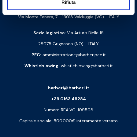
Rifiuta
Cod. Fisc. e P. IVA: 00252070024
Via Monte Fenera, 7 - 13018 Valduggia (VC) - ITALY
Sede logistica:
Via Arturo Biella 15
28075 Grignasco (NO) - ITALY
PEC:
amministrazione@barberipec.it
Whistleblowing:
whistleblowing@barberi.it
barberi@barberi.it
+39 0163 48284
Numero REA:VC-109508
Capitale sociale: 500.000€ interamente versato