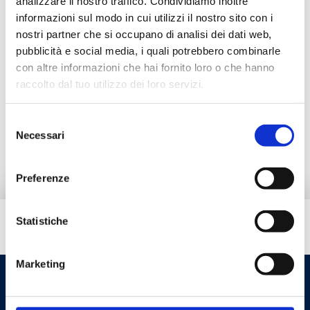
analizzare il nostro traffico. Condividiamo inoltre
informazioni sul modo in cui utilizzi il nostro sito con i
nostri partner che si occupano di analisi dei dati web,
Documentation
pubblicità e social media, i quali potrebbero combinarle
con altre informazioni che hai fornito loro o che hanno
Produits alternatifs
raccolto dal tuo utilizzo dei loro servizi.
Selezione
Pièces de rechange
Necessari
del
consenso
Preferenze
Statistiche
Besoin d’aide ?
Marketing