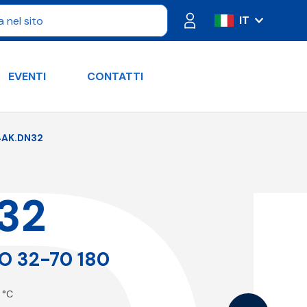
IT
ES
FR
EVENTI
CONTATTI
PT
DE
RU
4AK.DN32
EN
32
O 32-70 180
 °C