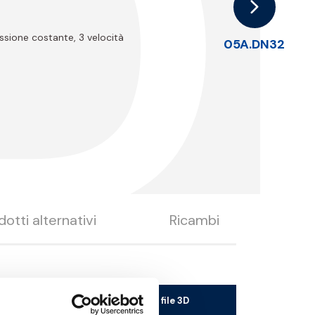
D
essione costante, 3 velocità
05A.DN32
dotti alternativi
Ricambi
Scarica il file 3D