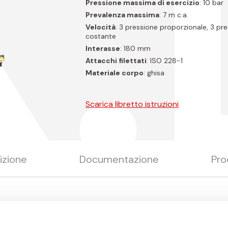
K.
Pressione massima di esercizio
: 10 bar
Prevalenza massima
: 7 m c.a.
Velocità
: 3 pressione proporzionale, 3 pr
costante
Interasse
: 180 mm
Attacchi filettati
: ISO 228-1
Materiale corpo
: ghisa
Scarica libretto istruzioni
izione
Documentazione
Pro
Misura
N. poli
Cavo [m]