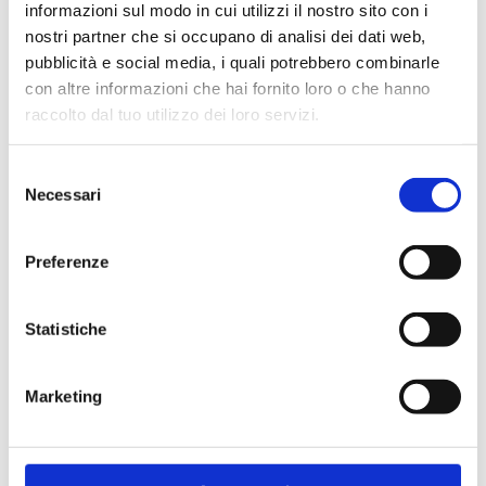
informazioni sul modo in cui utilizzi il nostro sito con i
nostri partner che si occupano di analisi dei dati web,
pubblicità e social media, i quali potrebbero combinarle
con altre informazioni che hai fornito loro o che hanno
raccolto dal tuo utilizzo dei loro servizi.
Selezione
Necessari
del
consenso
AHR Expo Chicago | Booth S10558
Preferenze
#EVENT
Statistiche
Marketing
14/09/2023