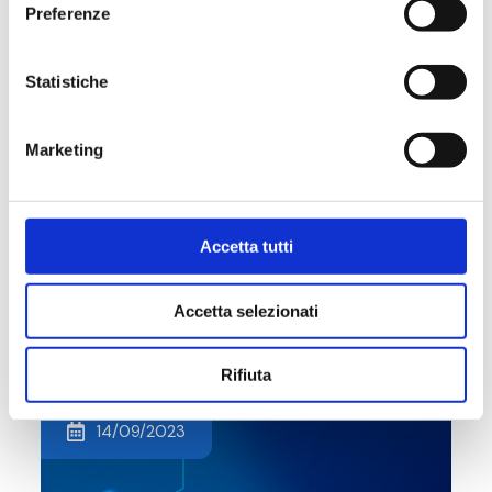
Preferenze
Statistiche
Marketing
AHR Expo Chicago | Booth S10558
Accetta tutti
#EVENT
Accetta selezionati
Rifiuta
14/09/2023