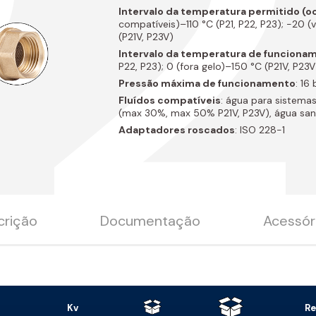
P2
Intervalo da temperatura permitido (o
compatíveis)–110 °C (P21, P22, P23); -20 (
(P21V, P23V)
Intervalo da temperatura de funciona
P22, P23); 0 (fora gelo)–150 °C (P21V, P23V
Pressão máxima de funcionamento
: 16 
Fluídos compatíveis
: água para sistemas
(max 30%, max 50% P21V, P23V), água sani
Adaptadores roscados
: ISO 228-1
crição
Documentação
Acessór
Kv
Re