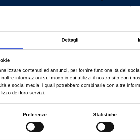
2.75
20
160
A
4.75
14
84
A
Dettagli
7.3
10
60
A
16
5
20
A
ookie
nalizzare contenuti ed annunci, per fornire funzionalità dei socia
inoltre informazioni sul modo in cui utilizzi il nostro sito con i n
icità e social media, i quali potrebbero combinarle con altre inform
lizzo dei loro servizi.
Tem necessidade de ajuda?
Preferenze
Statistiche