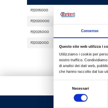
P22015000
G 1/2 M
P22020000
G 3/4 M
Consenso
P22025000
G 1 M
P22032000
G 1 1/4 M
Questo sito web utilizza i c
Utilizziamo i cookie per perso
nostro traffico. Condividiamo 
di analisi dei dati web, pubbl
che hanno raccolto dal tuo uti
Selezione
Necessari
del
consenso