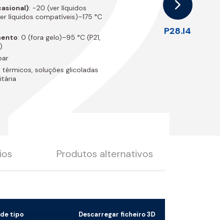
2
casional)
: -20 (ver líquidos
ver líquidos compatíveis)–175 °C
P28.I4
mento
: 0 (fora gelo)–95 °C (P21,
)
bar
 térmicos, soluções glicoladas
tária
ios
Produtos alternativos
de tipo
Descarregar ficheiro 3D