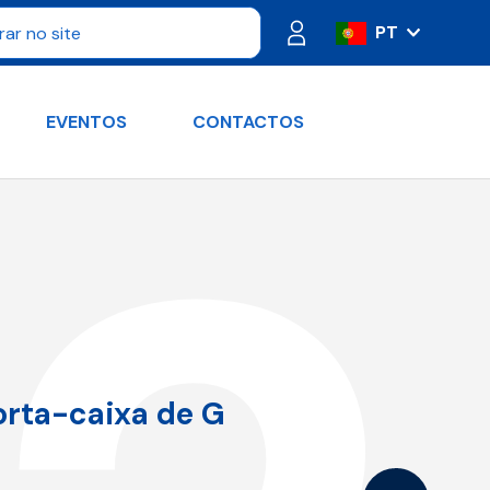
PT
IT
ES
EVENTOS
CONTACTOS
FR
DE
RU
EN
orta-caixa de G