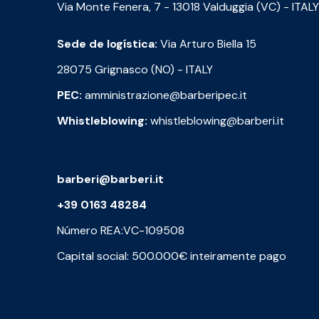
Via Monte Fenera, 7 - 13018 Valduggia (VC) - ITALY
Sede de logística:
Via Arturo Biella 15
28075 Grignasco (NO) - ITALY
PEC:
amministrazione@barberipec.it
Whistleblowing:
whistleblowing@barberi.it
barberi@barberi.it
+39 0163 48284
Número REA:VC-109508
Capital social: 500.000€ inteiramente pago