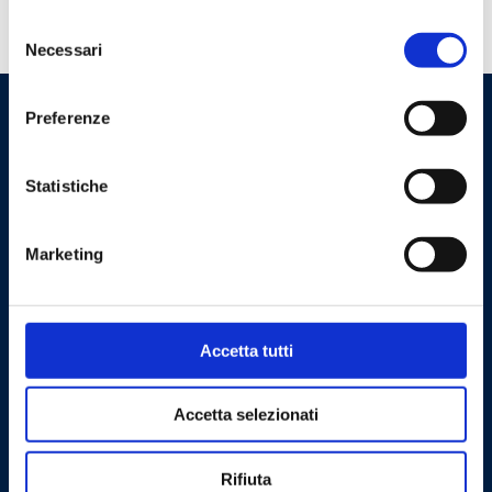
Selezione
Tem necessidade de ajuda?
Necessari
del
consenso
Preferenze
Statistiche
Marketing
Cookie Policy
Privacy Policy
Accetta tutti
Contacte-nos
Accetta selezionati
Barberi Rubinetterie Industriali S.r.l. a socio unico
Cod. NIPC: 00252070024
Rifiuta