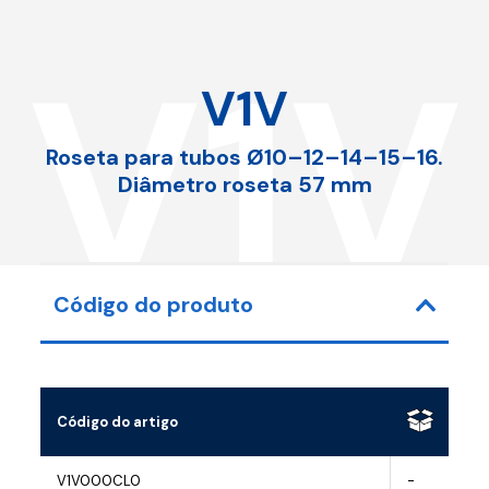
V1V
V1V
Roseta para tubos Ø10–12–14–15–16.
Diâmetro roseta 57 mm
Código do produto
Código do artigo
V1V000CL0
-