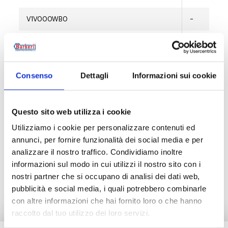
V1V000WB0
-
V1V000BM0
-
Consenso
Dettagli
Informazioni sui cookie
Descrição
Questo sito web utilizza i cookie
Utilizziamo i cookie per personalizzare contenuti ed
Documentação
annunci, per fornire funzionalità dei social media e per
analizzare il nostro traffico. Condividiamo inoltre
informazioni sul modo in cui utilizzi il nostro sito con i
Produtos alternativos
nostri partner che si occupano di analisi dei dati web,
pubblicità e social media, i quali potrebbero combinarle
con altre informazioni che hai fornito loro o che hanno
raccolto dal tuo utilizzo dei loro servizi.