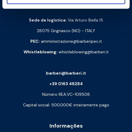
Via Monte Fenera, 7 - 13018 Valduggia (VC) - ITALY
Sede de logística:
Via Arturo Biella 15
28075 Grignasco (NO) - ITALY
PEC:
amministrazione@barberipec.it
Whistleblowing:
whistleblowing@barberi.it
barberi@barberi.it
+39 0163 48284
Número REA:VC-109508
Capital social: 500.000€ inteiramente pago
Informações