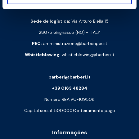
Via Monte Fenera, 7 - 13018 Valduggia (VC) - ITALY
Sede de logística:
Via Arturo Biella 15
28075 Grignasco (NO) - ITALY
PEC:
amministrazione@barberipec.it
Whistleblowing:
whistleblowing@barberi.it
barberi@barberi.it
+39 0163 48284
Número REA:VC-109508
Capital social: 500.000€ inteiramente pago
Informações