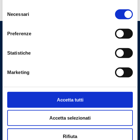
Selezione
Tem necessidade de ajuda?
Necessari
del
consenso
Preferenze
Statistiche
Marketing
Cookie Policy
Privacy Policy
Accetta tutti
Contacte-nos
Accetta selezionati
Barberi Rubinetterie Industriali S.r.l. a socio unico
Cod. NIPC: 00252070024
Rifiuta