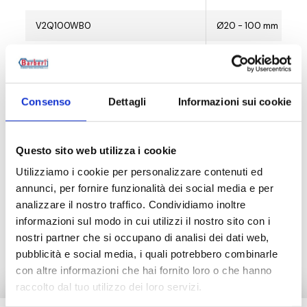
V2Q100WB0
Ø20 - 100 mm
V2Q100BM0
Ø20 - 100 mm
Consenso
Dettagli
Informazioni sui cookie
Descrição
Questo sito web utilizza i cookie
Utilizziamo i cookie per personalizzare contenuti ed
Documentação
annunci, per fornire funzionalità dei social media e per
analizzare il nostro traffico. Condividiamo inoltre
informazioni sul modo in cui utilizzi il nostro sito con i
Produtos alternativos
nostri partner che si occupano di analisi dei dati web,
pubblicità e social media, i quali potrebbero combinarle
con altre informazioni che hai fornito loro o che hanno
raccolto dal tuo utilizzo dei loro servizi.